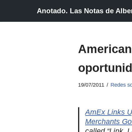
Anotado. Las Notas de Alber
Saltar
al
contenido
American
oportunid
19/07/2011
Redes so
AmEx Links U
Merchants Go 
called “Link, 