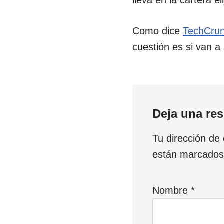
lleva en la cartera 
Como dice
TechCru
cuestión es si van a
Deja una re
Tu dirección de 
están marcado
Nombre
*