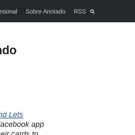
esional
Sobre Anotado
RSS
ndo
nd Lets
Facebook app
eir cards to