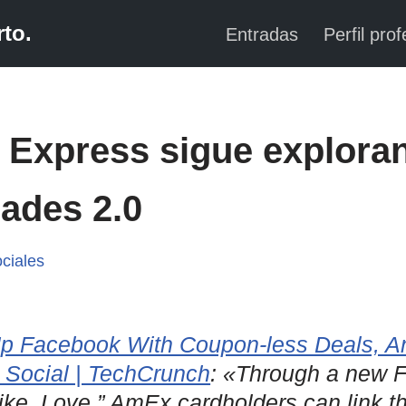
to.
Entradas
Perfil prof
 Express sigue explora
ades 2.0
ciales
p Facebook With Coupon-less Deals, A
Social | TechCrunch
: «Through a new 
Like, Love,” AmEx cardholders can link th