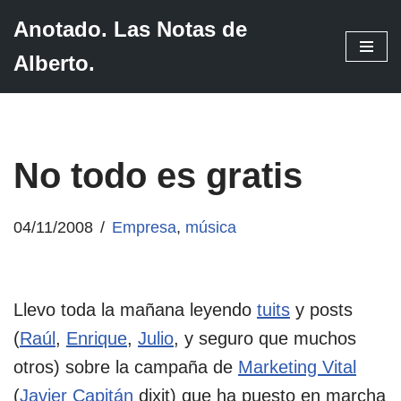
Anotado. Las Notas de
Saltar
Alberto.
al
contenido
No todo es gratis
04/11/2008
Empresa
,
música
Llevo toda la mañana leyendo
tuits
y posts
(
Raúl
,
Enrique
,
Julio
, y seguro que muchos
otros) sobre la campaña de
Marketing Vital
(
Javier Capitán
dixit) que ha puesto en marcha