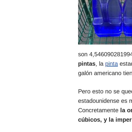
son 4,5460902819948 
pintas
, la
pinta
esta
galón americano tien
Pero esto no se que
estadounidense es m
Concretamente
la o
cúbicos, y la impe