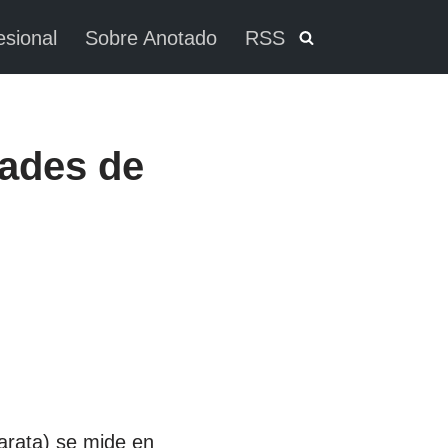
esional
Sobre Anotado
RSS
dades de
arata) se mide en