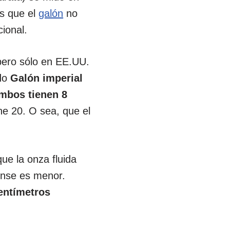
s que el
galón
no
ional.
pero sólo en EE.UU.
ado
Galón imperial
mbos tienen 8
iene 20. O sea, que el
e la onza fluida
ense es menor.
centímetros