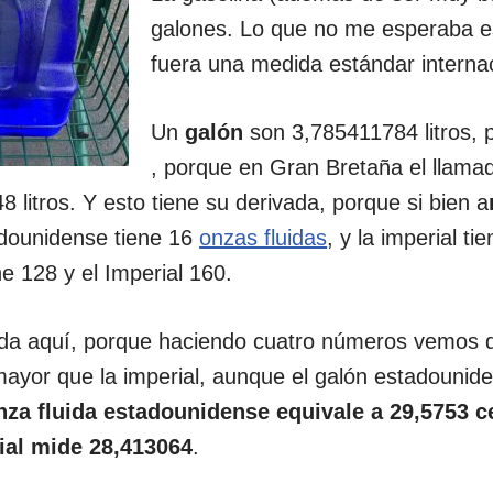
galones. Lo que no me esperaba e
fuera una medida estándar internac
Un
galón
son 3,785411784 litros, 
, porque en Gran Bretaña el llam
litros. Y esto tiene su derivada, porque si bien a
dounidense tiene 16
onzas fluidas
, y la imperial t
e 128 y el Imperial 160.
da aquí, porque haciendo cuatro números vemos qu
ayor que la imperial, aunque el galón estadounid
nza fluida estadounidense equivale a 29,5753 
rial mide 28,413064
.