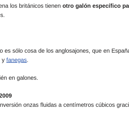
ena los británicos tienen
otro galón específico pa
os.
no es sólo cosa de los anglosajones, que en Españ
s
y
fanegas
.
ién en galones.
/2009
conversión onzas fluidas a centímetros cúbicos gra