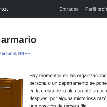
to.
Entradas
Perfil prof
 armario
Personal
,
RRHH
Hay momentos en las organizacione
persona o un departamento se pone
en la cresta de la ola durante un ti
después, por alguna misteriosa razó
una posición de tercera fila.