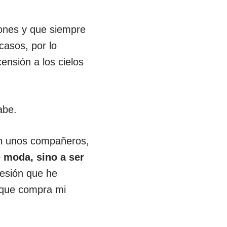
iones y que siempre
casos, por lo
censión a los cielos
abe.
on unos compañeros,
e moda, sino a ser
resión que he
s que compra mi