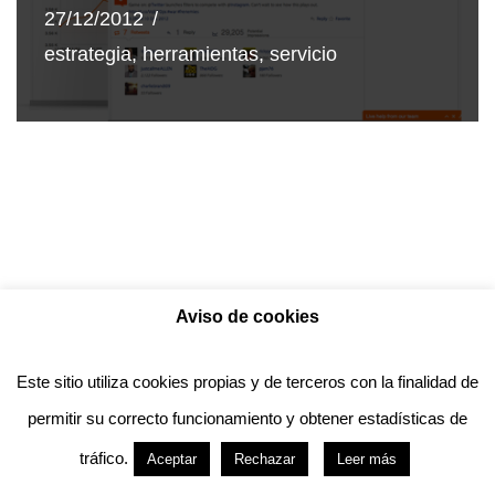
27/12/2012
estrategia
,
herramientas
,
servicio
Aviso de cookies
Política de privacidad
Aviso legal
Política de Cookies
Este sitio utiliza cookies propias y de terceros con la finalidad de
permitir su correcto funcionamiento y obtener estadísticas de
Anotado funciona gracias a
WordPress
con
tráfico.
Aceptar
Rechazar
Leer más
diseño del tema
Neve