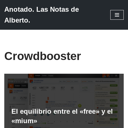
Anotado. Las Notas de
Saltar
Alberto.
al
contenido
Crowdbooster
El equilibrio entre el «free» y el
«mium»