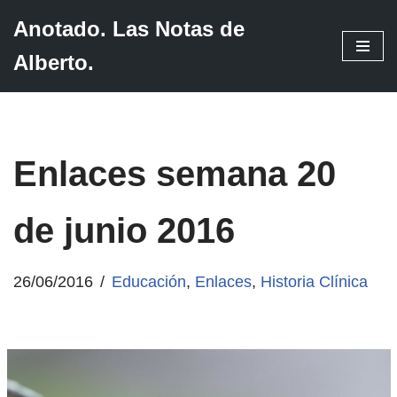
Anotado. Las Notas de
Saltar
Alberto.
al
contenido
Enlaces semana 20
de junio 2016
26/06/2016
Educación
,
Enlaces
,
Historia Clínica