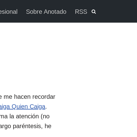
esional
Sobre Anotado
RSS
ue me hacen recordar
Caiga Quien Caiga
.
ama la atención (no
argo paréntesis, he