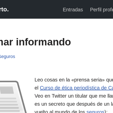
to.
Entradas
Perfil prof
mar informando
Seguros
Leo cosas en la «prensa seria» q
el
Curso de ética periodística de 
Veo en Twitter un titular que me ll
es un secreto que después de un l
vuelto al mundo de los
seguros
):