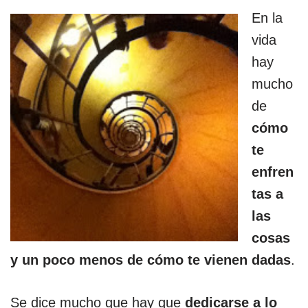
En la
vida
hay
mucho
de
cómo
te
enfren
tas a
las
cosas
y un poco menos de cómo te vienen dadas
.
Se dice mucho que hay que
dedicarse a lo