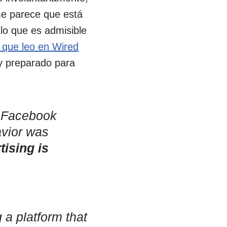
me parece que está
 lo que es admisible
 que leo en Wired
y preparado para
r Facebook
avior was
tising is
 a platform that