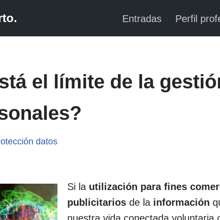
to.
Entradas
Perfil prof
tá el límite de la gestió
rsonales?
rotección datos
Si la
utilización para fines comer
publicitarios
de la
información
q
nuestra vida conectada voluntaria 