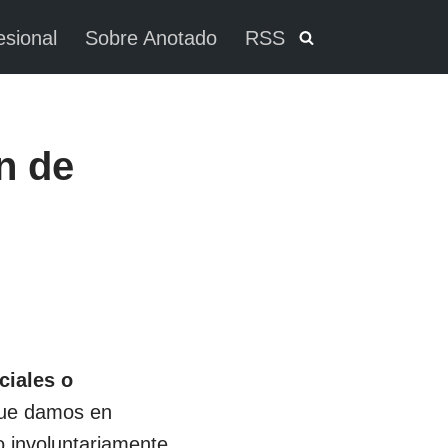
esional
Sobre Anotado
RSS
n de
ciales o
ue damos en
o involuntariamente,