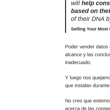
will
help cons
based on the
of their DNA b
Selling Your Most 
Poder vender datos 
alcance y las concl
inadecuado.
Y luego nos quejam
que instalan durant
No creo que estemos
acerca de las conse