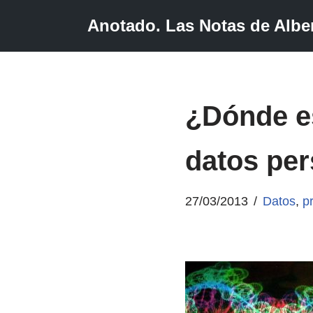
Anotado. Las Notas de Alber
Saltar
al
contenido
¿Dónde es
datos pe
27/03/2013
Datos
,
p