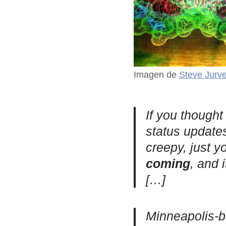
Imagen de
Steve Jurv
If you though
status update
creepy, just y
coming
, and 
[…]
Minneapolis-ba