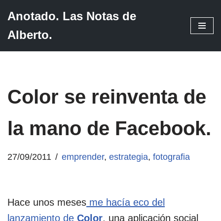
Anotado. Las Notas de
Saltar
Alberto.
al
contenido
Color se reinventa de
la mano de Facebook.
27/09/2011
emprender
,
estrategia
,
fotografia
Hace unos meses
me hacía eco del
lanzamiento de
Color
, una aplicación social