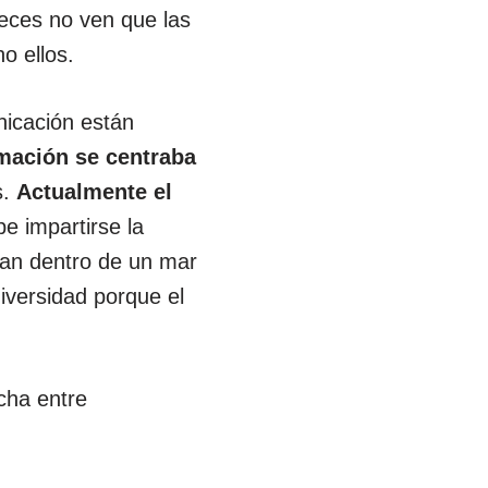
eces no ven que las
o ellos.
nicación están
rmación se centraba
s.
Actualmente el
e impartirse la
can dentro de un mar
iversidad porque el
cha entre