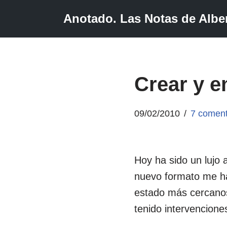
Anotado. Las Notas de Alber
Saltar
al
contenido
Crear y e
09/02/2010
7 coment
Hoy ha sido un lujo a
nuevo formato me h
estado más cercanos
tenido intervencione