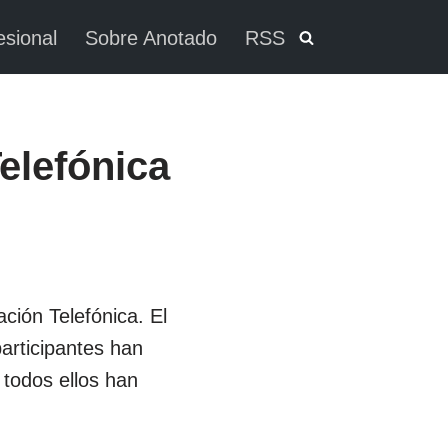
esional
Sobre Anotado
RSS
elefónica
ción Telefónica. El
participantes han
todos ellos han