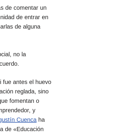
as de comentar un
unidad de entrar en
arlas de alguna
ial, no la
acuerdo.
i fue antes el huevo
ación reglada, sino
 que fomentan o
emprendedor, y
gustín Cuenca
ha
ra de «Educación