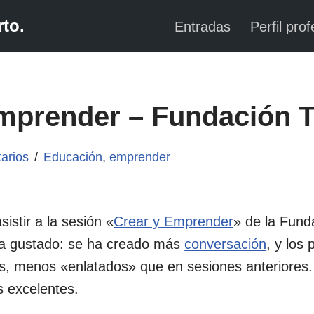
to.
Entradas
Perfil prof
mprender – Fundación T
arios
Educación
,
emprender
sistir a la sesión «
Crear y Emprender
» de la Funda
a gustado: se ha creado más
conversación
, y los 
, menos «enlatados» que en sesiones anteriores. 
s excelentes.