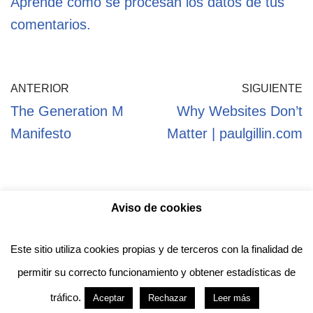
Aprende cómo se procesan los datos de tus
comentarios.
ANTERIOR
SIGUIENTE
The Generation M
Why Websites Don’t
Manifesto
Matter | paulgillin.com
Aviso de cookies
Política de privacidad
Aviso legal
Política de Cookies
Este sitio utiliza cookies propias y de terceros con la finalidad de
permitir su correcto funcionamiento y obtener estadísticas de
Anotado funciona gracias a
WordPress
con
tráfico.
Aceptar
Rechazar
Leer más
diseño del tema
Neve