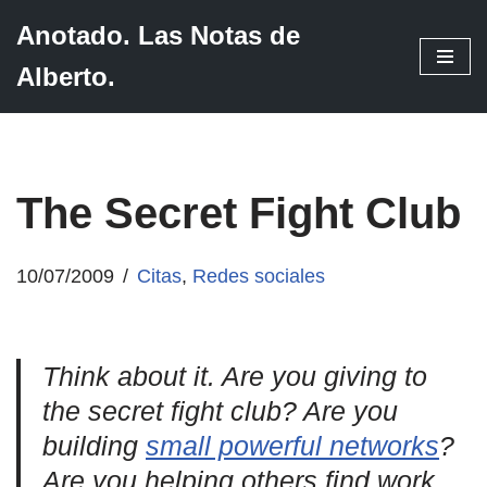
Anotado. Las Notas de
Saltar
Alberto.
al
contenido
The Secret Fight Club
10/07/2009
Citas
,
Redes sociales
Think about it. Are you giving to
the secret fight club? Are you
building
small powerful networks
?
Are you helping others find work,