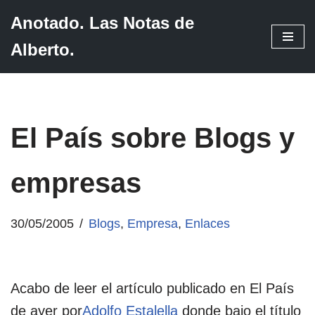
Anotado. Las Notas de
Saltar
Alberto.
al
contenido
El País sobre Blogs y
empresas
30/05/2005
Blogs
,
Empresa
,
Enlaces
Acabo de leer el artículo publicado en El País
de ayer por
Adolfo Estalella
donde bajo el título