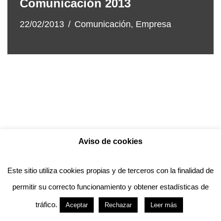
Comunicación 2013
22/02/2013
Comunicación
,
Empresa
Aviso de cookies
Política de privacidad
Aviso legal
Política de Cookies
Este sitio utiliza cookies propias y de terceros con la finalidad de
permitir su correcto funcionamiento y obtener estadísticas de
Anotado funciona gracias a
WordPress
con
tráfico.
Aceptar
Rechazar
Leer más
diseño del tema
Neve