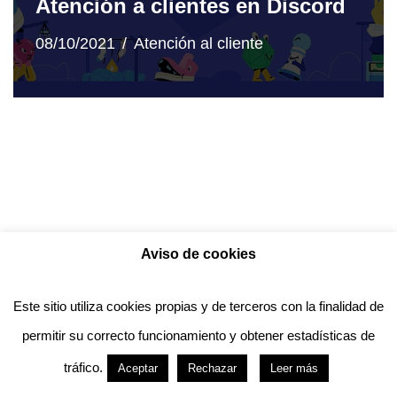
Atención a clientes en Discord
08/10/2021
Atención al cliente
Aviso de cookies
Política de privacidad
Aviso legal
Política de Cookies
Este sitio utiliza cookies propias y de terceros con la finalidad de
permitir su correcto funcionamiento y obtener estadísticas de
Anotado funciona gracias a
WordPress
con
tráfico.
Aceptar
Rechazar
Leer más
diseño del tema
Neve