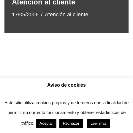
Atención al cliente
17/05/2006
Atención al cliente
Aviso de cookies
Política de privacidad
Aviso legal
Política de Cookies
Este sitio utiliza cookies propias y de terceros con la finalidad de
permitir su correcto funcionamiento y obtener estadísticas de
Anotado funciona gracias a
WordPress
con
tráfico.
Aceptar
Rechazar
Leer más
diseño del tema
Neve