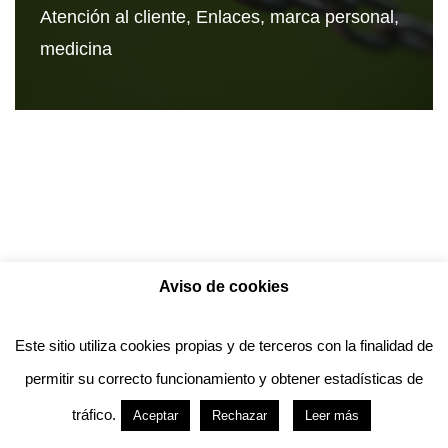
Atención al cliente
,
Enlaces
,
marca personal
,
medicina
Aviso de cookies
Política de privacidad
Aviso legal
Política de Cookies
Este sitio utiliza cookies propias y de terceros con la finalidad de
permitir su correcto funcionamiento y obtener estadísticas de
Anotado funciona gracias a
WordPress
con
tráfico.
Aceptar
Rechazar
Leer más
diseño del tema
Neve