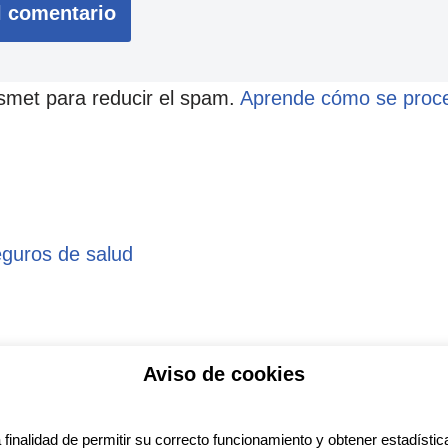
ismet para reducir el spam.
Aprende cómo se proce
eguros de salud
Aviso de cookies
ítica de privacidad
Aviso legal
Política de Coo
a finalidad de permitir su correcto funcionamiento y obtener estadística
ess
con diseño del tema
Neve