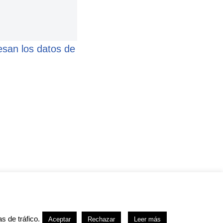
san los datos de
kies
s de tráfico.
Aceptar
Rechazar
Leer más