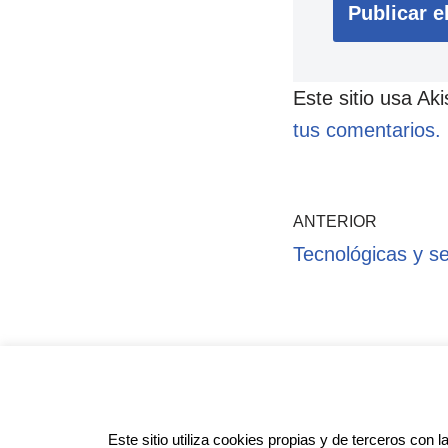
Este sitio usa Ak
tus comentarios.
ANTERIOR
Tecnológicas y s
Pol
Este sitio utiliza cookies propias y de terceros con l
Anotado funciona gracias a
WordPr