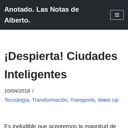
Anotado. Las Notas de
Saltar
Alberto.
al
contenido
¡Despierta! Ciudades
Inteligentes
10/04/2018
Tecnología
,
Transformación
,
Transporte
,
Wake Up
Es ineludible que aceptemos la magnitud de