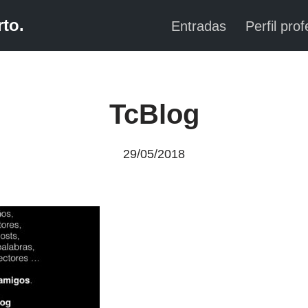
to.
Entradas
Perfil prof
TcBlog
29/05/2018