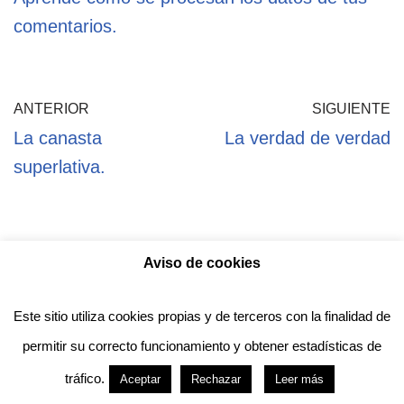
comentarios.
ANTERIOR
SIGUIENTE
La canasta
La verdad de verdad
superlativa.
Aviso de cookies
Política de privacidad
Aviso legal
Política de Cookies
Este sitio utiliza cookies propias y de terceros con la finalidad de
permitir su correcto funcionamiento y obtener estadísticas de
Anotado funciona gracias a
WordPress
con
tráfico.
Aceptar
Rechazar
Leer más
diseño del tema
Neve