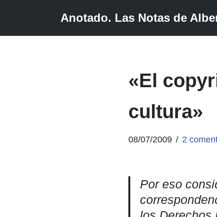
Anotado. Las Notas de Alber
Saltar
al
contenido
«El copyr
cultura»
08/07/2009
2 coment
Por eso consi
corresponden
los Derechos