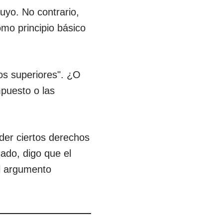
uyo. No contrario,
omo principio básico
os superiores". ¿O
mpuesto o las
.
der ciertos derechos
cado, digo que el
el argumento