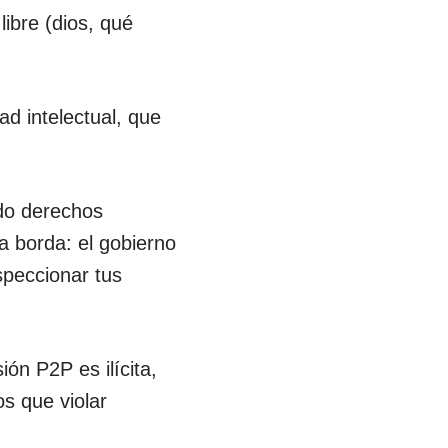
libre (dios, qué
ad intelectual, que
ndo derechos
a borda: el gobierno
speccionar tus
ón P2P es ilícita,
os que violar