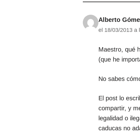
Alberto Góme
el 18/03/2013 a 
Maestro, qué h
(que he impor
No sabes cómo 
El post lo esc
compartir, y me
legalidad o il
caducas no ada