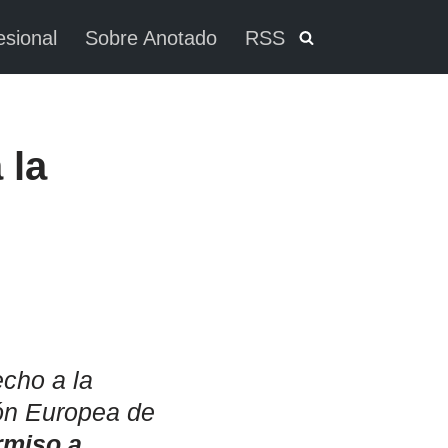
esional
Sobre Anotado
RSS
 la
cho a la
ón Europea de
rmiso a