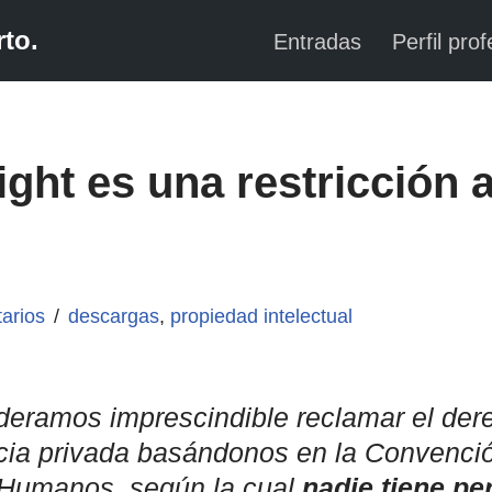
to.
Entradas
Perfil prof
ight es una restricción a
arios
descargas
,
propiedad intelectual
deramos imprescindible reclamar el dere
cia privada basándonos en la Convenci
 Humanos, según la cual
nadie tiene pe