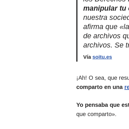
manipular tu
nuestra socied
afirma que «la
de archivos q
archivos. Se t
Vía
soitu.es
¡Ah! O sea, que res
comparto en una
r
Yo pensaba que est
que comparto».