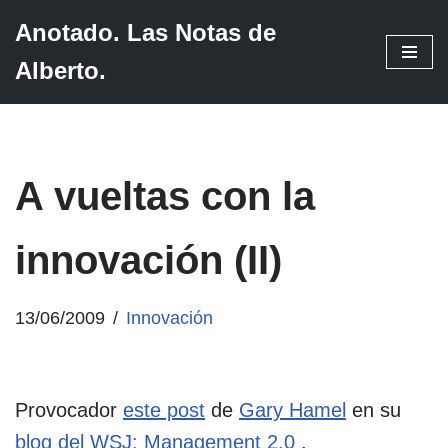
Anotado. Las Notas de
Saltar
Alberto.
al
contenido
A vueltas con la
innovación (II)
13/06/2009
Innovación
Provocador
este post
de
Gary Hamel
en su
blog del WSJ: Management 2.0
.