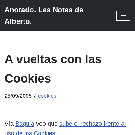
Anotado. Las Notas de
Saltar
Alberto.
al
contenido
A vueltas con las
Cookies
25/09/2005
cookies
Vía
Baquía
veo que
sube el rechazo frente al
uso de las Cookies
.