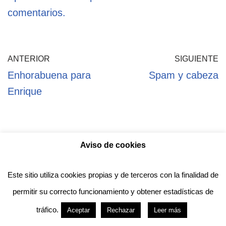
comentarios.
ANTERIOR
SIGUIENTE
Enhorabuena para
Spam y cabeza
Enrique
Aviso de cookies
Política de privacidad
Aviso legal
Política de Cookies
Este sitio utiliza cookies propias y de terceros con la finalidad de
permitir su correcto funcionamiento y obtener estadísticas de
Anotado funciona gracias a
WordPress
con
tráfico.
Aceptar
Rechazar
Leer más
diseño del tema
Neve