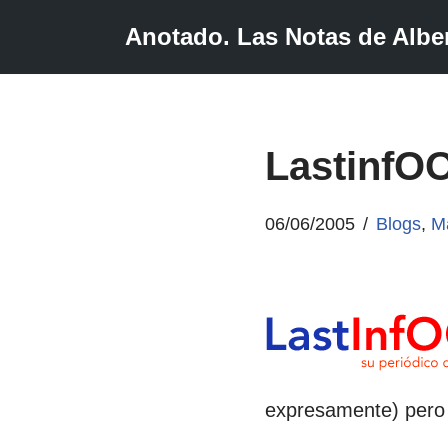
Anotado. Las Notas de Alber
Saltar
al
contenido
LastinfOO
06/06/2005
Blogs
,
M
expresamente) pero 