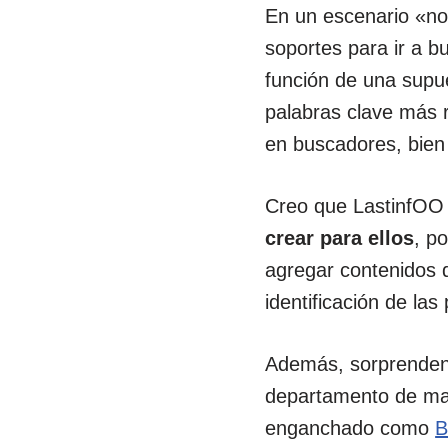
En un escenario «n
soportes para ir a b
función de una supue
palabras clave más r
en buscadores, bien
Creo que LastinfOO 
crear para ellos
, p
agregar contenidos d
identificación de la
Además, sorprendent
departamento de mar
enganchado como
B