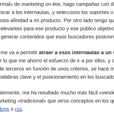
ormal» de
marketing on-line
, hago campañas con di
uscar a los internautas, y selecciono los soportes 
sta afinidad a mi producto. Por otro lado tengo que
elevantes para ese producto y ese público objetiv
 generar contenidos que esos buscadores posici
me va a permitir
atraer a esos internautas a un
or lo que me ahorro el esfuerzo de ir a por ellos, 
e terceros en función de unos criterios, se hace má
s palabras clave y el posicionamiento en los buscad
emente, me ha resultado mucho más fácil «vender
keting «tradicional» que otros conceptos en los q
logs
o
rss
.