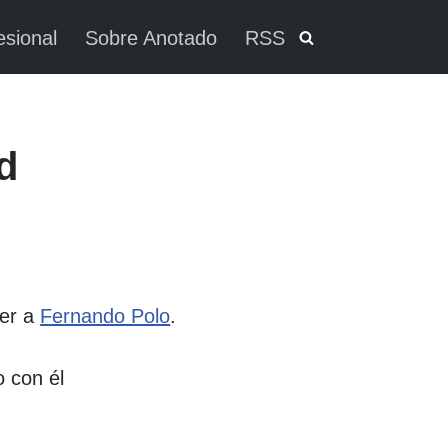
esional
Sobre Anotado
RSS
d
cer a
Fernando Polo
.
 con él