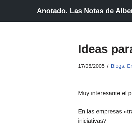
Anotado. Las Notas de Alber
Saltar
al
contenido
Ideas pa
17/05/2005
Blogs
,
E
Muy interesante el 
En las empresas «tra
iniciativas?