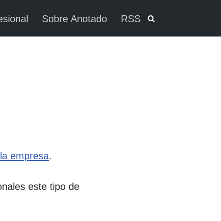
esional
Sobre Anotado
RSS
e la empresa
.
nales este tipo de