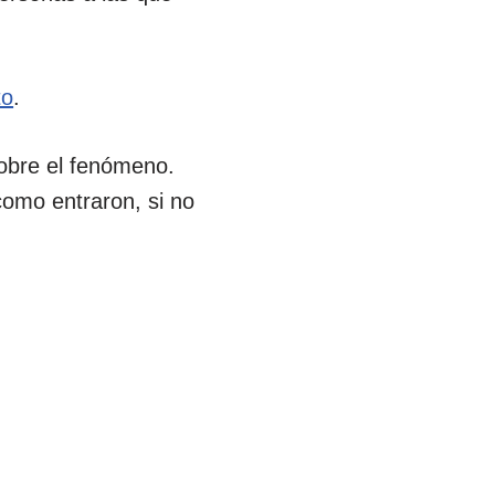
to
.
sobre el fenómeno.
como entraron, si no