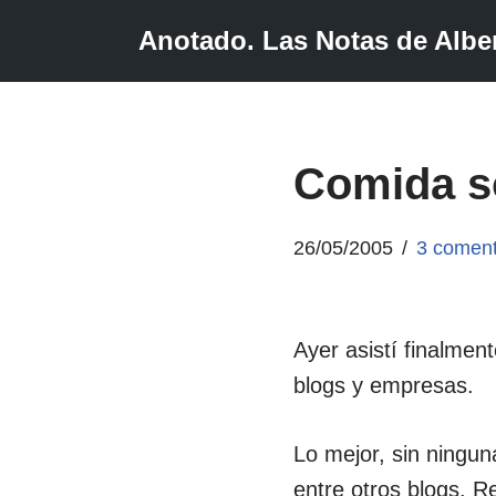
Anotado. Las Notas de Alber
Saltar
al
contenido
Comida s
26/05/2005
3 coment
Ayer asistí finalmen
blogs y empresas.
Lo mejor, sin ningu
entre otros blogs. R