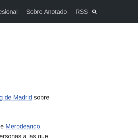
esional
Sobre Anotado
RSS
ng de Madrid
sobre
de
Merodeando
,
personas a las que