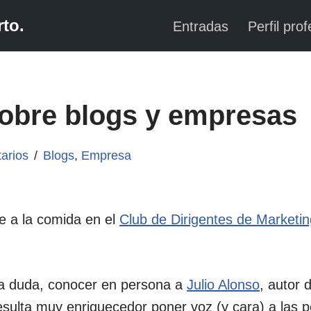
to.
Entradas
Perfil prof
obre blogs y empresas
arios
Blogs
,
Empresa
te a la comida en el
Club de Dirigentes de Marketi
na duda, conocer en persona a
Julio Alonso
, autor 
esulta muy enriquecedor poner voz (y cara) a las 