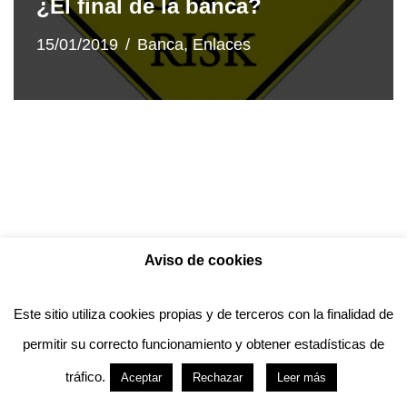
¿El final de la banca?
15/01/2019
Banca
,
Enlaces
Aviso de cookies
Política de privacidad
Aviso legal
Política de Cookies
Este sitio utiliza cookies propias y de terceros con la finalidad de
permitir su correcto funcionamiento y obtener estadísticas de
Anotado funciona gracias a
WordPress
con
tráfico.
Aceptar
Rechazar
Leer más
diseño del tema
Neve