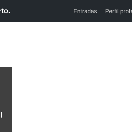
to.
Entradas
Perfil prof
l