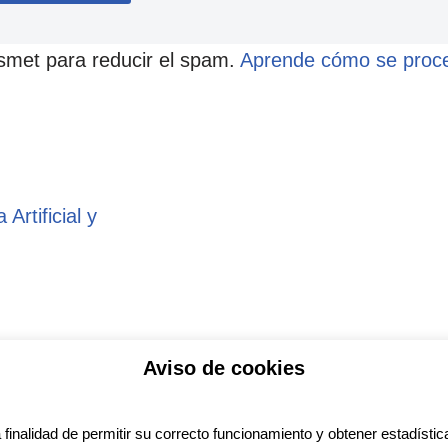
ismet para reducir el spam.
Aprende cómo se proce
 Artificial y
Aviso de cookies
ítica de privacidad
Aviso legal
Política de Coo
a finalidad de permitir su correcto funcionamiento y obtener estadística
ess
con diseño del tema
Neve