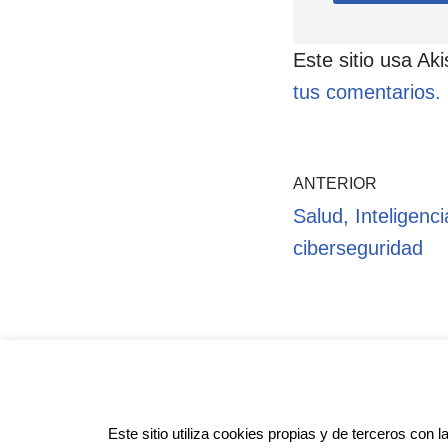
Este sitio usa Ak
tus comentarios.
ANTERIOR
Salud, Inteligencia
ciberseguridad
Pol
Este sitio utiliza cookies propias y de terceros con l
Anotado funciona gracias a
WordPr