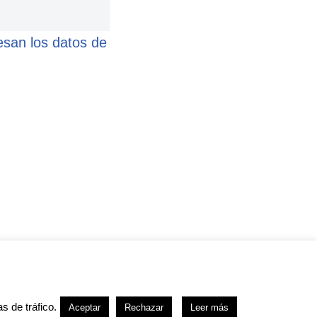
san los datos de
kies
s de tráfico.
Aceptar
Rechazar
Leer más