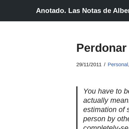
Anotado. Las Notas de Alber
Saltar
al
contenido
Perdonar 
29/11/2011
Personal
You have to b
actually means
estimation of 
person by othe
completely-se