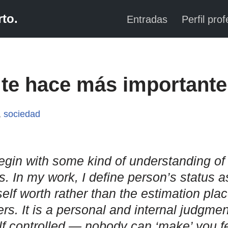
to.
Entradas
Perfil prof
te hace más importante
,
sociedad
egin with some kind of understanding of
. In my work, I define person’s status as
self worth rather than the estimation pla
rs. It is a personal and internal judgme
lf controlled — nobody can ‘make’ you f