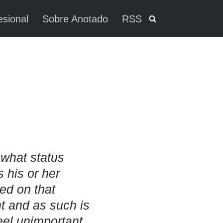
esional
Sobre Anotado
RSS
 what status
 his or her
ced on that
nt and as such is
eel unimportant.