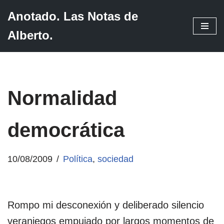
Anotado. Las Notas de
Saltar
Alberto.
al
contenido
Normalidad
democrática
10/08/2009
Política
,
sociedad
Rompo mi desconexión y deliberado silencio
veraniegos empujado por largos momentos de