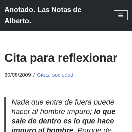
Anotado. Las Notas de
Saltar
Alberto.
al
contenido
Cita para reflexionar
30/08/2009
Citas
,
sociedad
Nada que entre de fuera puede
hacer al hombre impuro;
lo que
sale de dentro es lo que hace
impuro al hombre
. Porque de