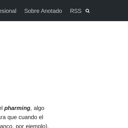
esional
Sobre Anotado
RSS
el
pharming
, algo
ara que cuando el
anco, por ejemplo),