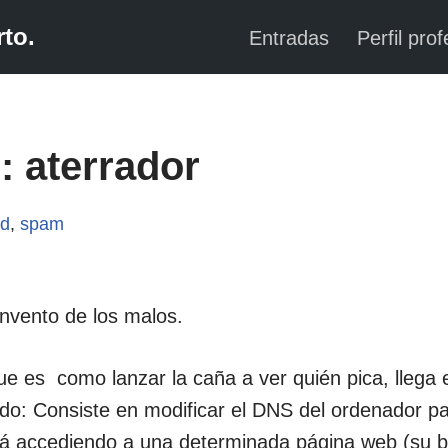
to.
Entradas
Perfil prof
 aterrador
ad
,
spam
invento de los malos.
ue es como lanzar la caña a ver quién pica, llega 
do: Consiste en modificar el DNS del ordenador p
tá accediendo a una determinada página web (su b