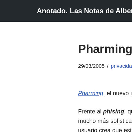
Anotado. Las Notas de Alber
Saltar
al
contenido
Pharming:
29/03/2005
privacid
Pharming
, el nuevo 
Frente al
phising
, q
mucho más sofistica
usuario crea que es