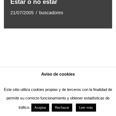
Estar o no estar
21/07/2005
buscadores
Aviso de cookies
Política de privacidad
Aviso legal
Política de Cookies
Este sitio utiliza cookies propias y de terceros con la finalidad de
permitir su correcto funcionamiento y obtener estadísticas de
Anotado funciona gracias a
WordPress
con
tráfico.
Aceptar
Rechazar
Leer más
diseño del tema
Neve