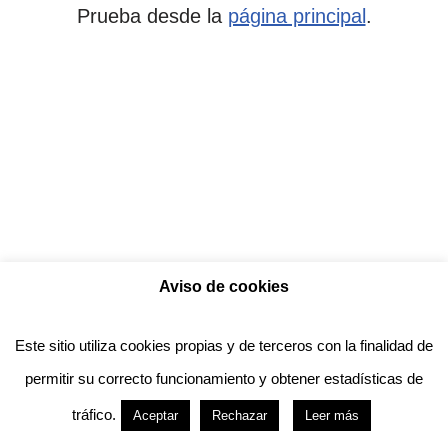
Prueba desde la
página principal
.
Aviso de cookies
Política de privacidad
Aviso legal
Política de Cookies
Este sitio utiliza cookies propias y de terceros con la finalidad de
permitir su correcto funcionamiento y obtener estadísticas de
Anotado funciona gracias a
WordPress
con
tráfico.
Aceptar
Rechazar
Leer más
diseño del tema
Neve