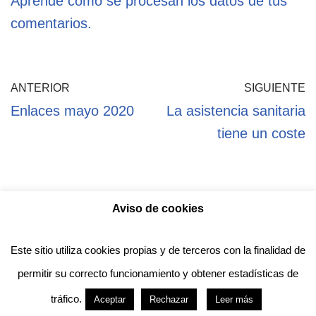
Aprende cómo se procesan los datos de tus
comentarios.
ANTERIOR
SIGUIENTE
Enlaces mayo 2020
La asistencia sanitaria
tiene un coste
Aviso de cookies
Política de privacidad
Aviso legal
Política de Cookies
Este sitio utiliza cookies propias y de terceros con la finalidad de
permitir su correcto funcionamiento y obtener estadísticas de
Anotado funciona gracias a
WordPress
con
tráfico.
Aceptar
Rechazar
Leer más
diseño del tema
Neve