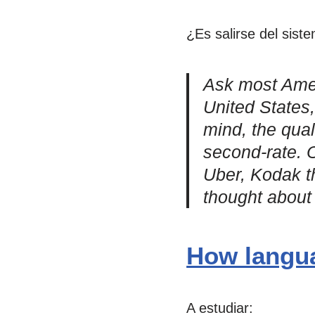
¿Es salirse del sist
Ask most Ameri
United States,
mind, the qual
second-rate. 
Uber, Kodak t
thought about
How langua
A estudiar: