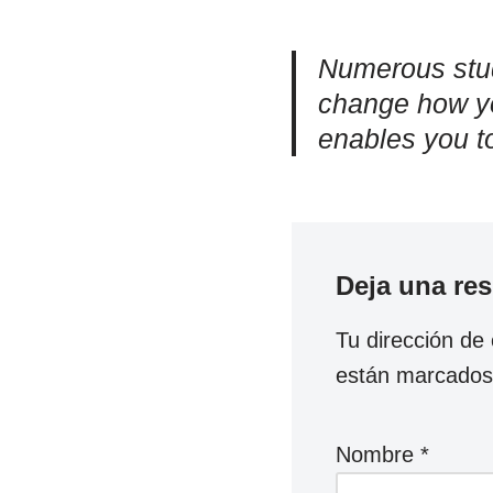
Numerous stud
change how you
enables you t
Deja una re
Tu dirección de 
están marcado
Nombre
*