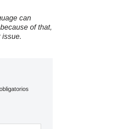
nguage can
 because of that,
 issue.
bligatorios