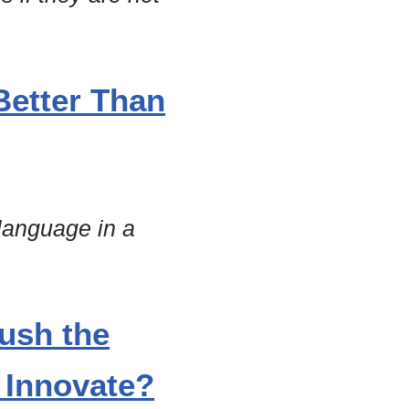
Better Than
language in a
Push the
 Innovate?