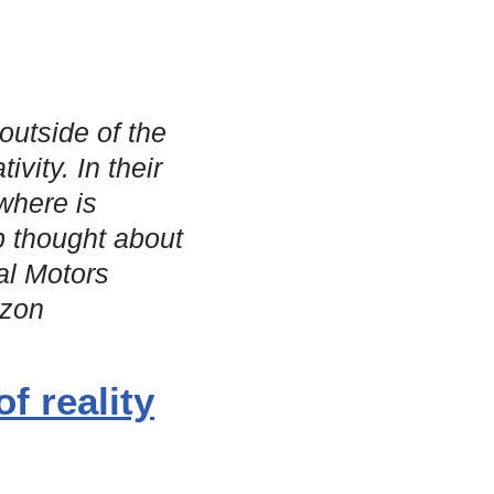
outside of the
vity. In their
where is
b thought about
al Motors
azon
f reality