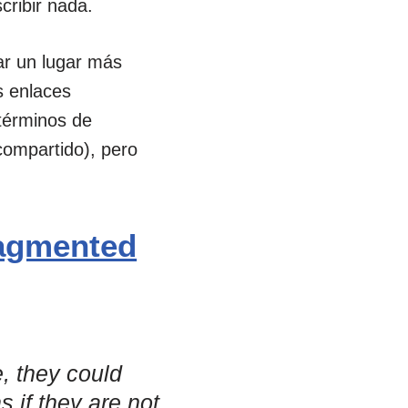
cribir nada.
ar un lugar más
s enlaces
términos de
 compartido), pero
fragmented
e, they could
s if they are not