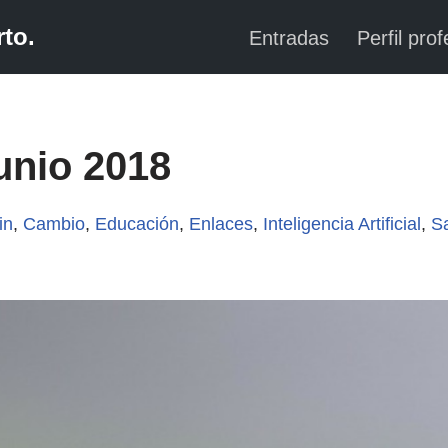
to.
Entradas
Perfil prof
unio 2018
in
,
Cambio
,
Educación
,
Enlaces
,
Inteligencia Artificial
,
S