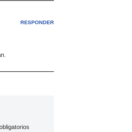
RESPONDER
an.
bligatorios