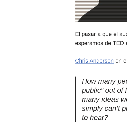
El pasar a que el au
esperamos de TED e
Chris Anderson
en e
How many peop
public” out of
many ideas w
simply can’t p
to hear?