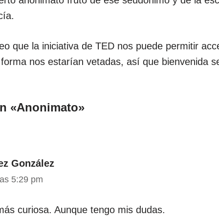
ierto anonimato fruto de ese seudónimo y de la es
cía.
eo que la iniciativa de TED nos puede permitir acc
 forma nos estarían vetadas, así que bienvenida s
en «Anonimato»
ez González
las 5:29 pm
 más curiosa. Aunque tengo mis dudas.