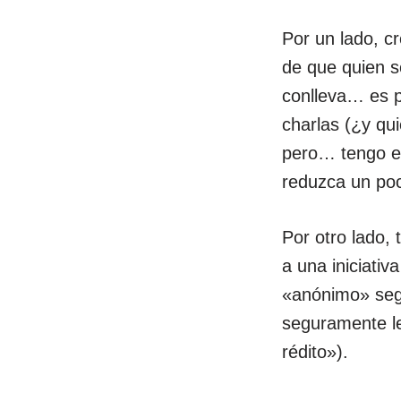
Por un lado, c
de que quien s
conlleva… es p
charlas (¿y qu
pero… tengo es
reduzca un poc
Por otro lado,
a una iniciativ
«anónimo» segu
seguramente le
rédito»).