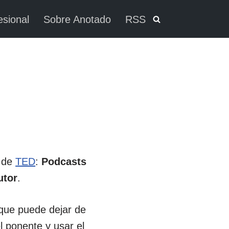
esional
Sobre Anotado
RSS
o de
TED
:
Podcasts
utor
.
que puede dejar de
l ponente y usar el