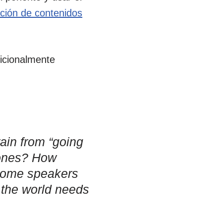
ción de contenidos
dicionalmente
ain from “going
d ones? How
some speakers
g the world needs