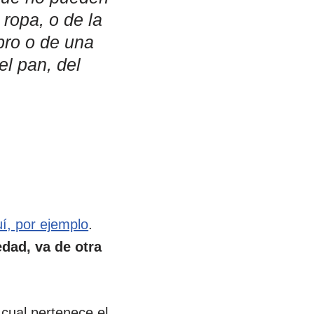
 ropa, o de la
bro o de una
el pan, del
í, por ejemplo
.
dad, va de otra
 cual pertenece el