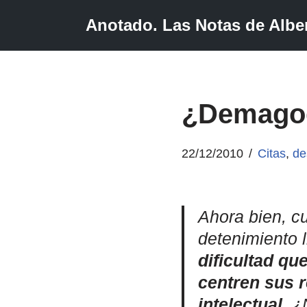
Anotado. Las Notas de Alber
Saltar
al
contenido
¿Demagog
22/12/2010
Citas
,
de
Ahora bien, c
detenimiento 
dificultad qu
centren sus r
intelectual
. ¿