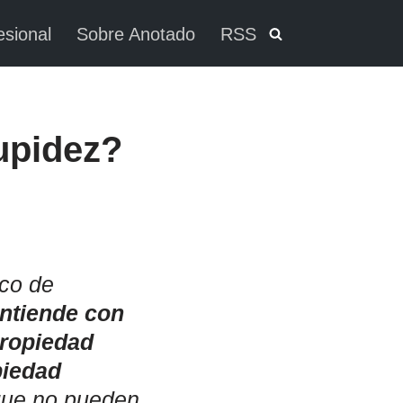
esional
Sobre Anotado
RSS
upidez?
oco de
entiende con
 propiedad
piedad
 que no pueden