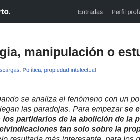
to.
Entradas
Perfil prof
ia, manipulación o est
scargas
,
Política
,
propiedad intelectual
uando se analiza el fenómeno con un p
llegan las paradojas. Para empezar
se 
e los partidarios de la abolición de la
eivindicaciones tan solo sobre la pro
No resultaría más interesante, para los