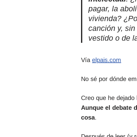
pagar, la abol
vivienda? ¿Po
canción y, sin
vestido o de l
Vía
elpais.com
No sé por dónde em
Creo que he dejado 
Aunque el debate d
cosa
.
Después de leer (y r