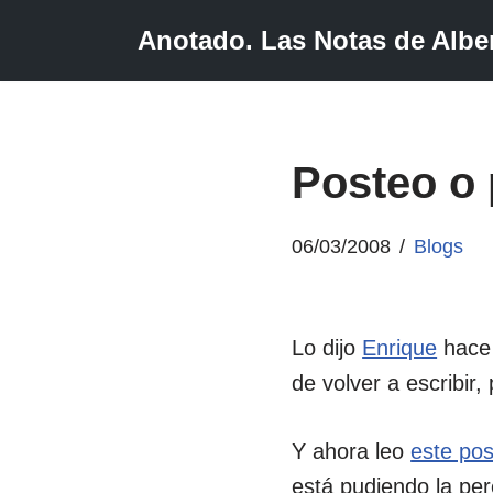
Anotado. Las Notas de Alber
Saltar
al
contenido
Posteo o 
06/03/2008
Blogs
Lo dijo
Enrique
hace
de volver a escribir
Y ahora leo
este pos
está pudiendo la per