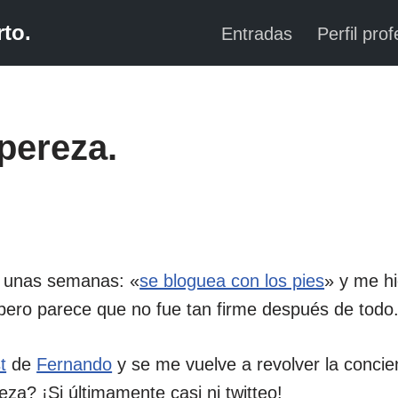
to.
Entradas
Perfil prof
pereza.
 unas semanas: «
se bloguea con los pies
» y me hi
, pero parece que no fue tan firme después de todo
t
de
Fernando
y se me vuelve a revolver la conci
eza? ¡Si últimamente casi ni twitteo!