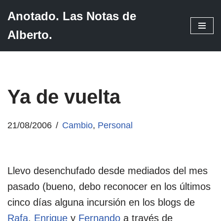
Anotado. Las Notas de
Saltar
Alberto.
al
contenido
Ya de vuelta
21/08/2006
Cambio
,
Personal
Llevo desenchufado desde mediados del mes
pasado (bueno, debo reconocer en los últimos
cinco días alguna incursión en los blogs de
Rafa
,
Enrique
y
Fernando
a través de